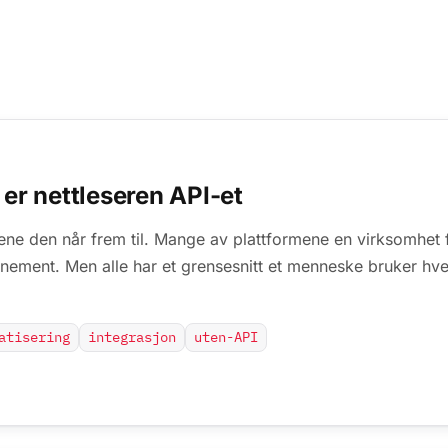
 er nettleseren API-et
ne den når frem til. Mange av plattformene en virksomhet f
nnement. Men alle har et grensesnitt et menneske bruker hve
atisering
integrasjon
uten-API