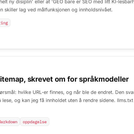
helt ny disiplin' eller at 'GEO bare er SEO med litt KI-les
en skiller lag ved målfunksjonen og innholdsnivået.
ring
t sitemap, skrevet om for språkmodeller
rsmål: hvilke URL-er finnes, og når ble de endret. Den sv
 lese, og kan jeg få innholdet uten å rendre sidene. llms.txt 
Markdown
oppdagelse