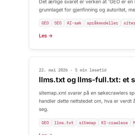
Det ærlige svaret er verken at 'GEO er en 
grunnlaget for gjenfinning og autoritet, m
GEO
SEO
AI-søk
språkmodeller
site
Les →
22. mai 2026
·
5 min lesetid
llms.txt og llms-full.txt: e
sitemap.xml svarer på en søkecrawlers spø
handler dette nettstedet om, hva er verdt å
seg.
GEO
llms.txt
sitemap
KI-crawlere