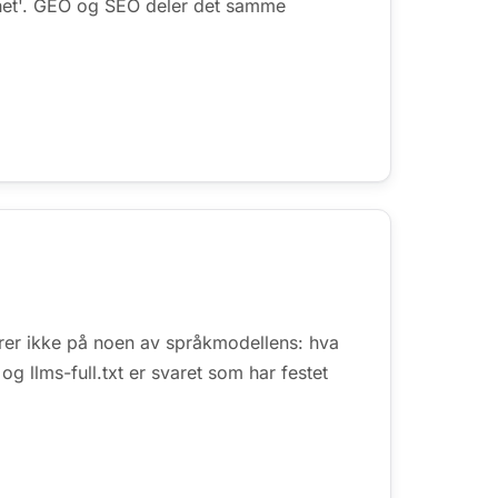
barhet'. GEO og SEO deler det samme
arer ikke på noen av språkmodellens: hva
og llms-full.txt er svaret som har festet