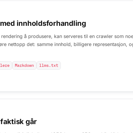
 med innholdsforhandling
e rendering å produsere, kan serveres til en crawler som n
øre nettopp det: samme innhold, billigere representasjon, o
lere
Markdown
llms.txt
faktisk går